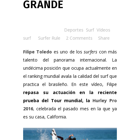
GRANDE
Posted at 18:00h
in
Deportes
,
Surf
,
Vídeos
surf
by
Surfer Rule
2 Comments
Share
Filipe Toledo
es uno de los
surfers
con más
talento del panorama internacional. La
undécima posición que ocupa actualmente en
el ranking mundial avala la calidad del surf que
practica el brasileño. En este vídeo, Filipe
repasa su actuación en la reciente
prueba del Tour mundial, la
Hurley Pro
2016
,
celebrada el pasado mes en la que ya
es su casa, California.