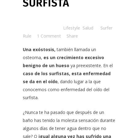
SURFISTA
Posted at 07:45h
in
Lifestyle
,
Salud
by
Surfer
Rule
1 Comment
Share
Una exóstosis,
también llamada un
osteoma,
es un crecimiento excesivo
benigno de un hueso
ya preexistente. En el
caso de los surfistas, esta enfermedad
se da en el oído
, dando lugar a la que
conocemos como enfermedad del oído del
surfista.
¿Nunca te ha pasado que después de un
baño has tenido la molesta sensación durante
algunos días de tener agua dentro que no
sale? O
igual
alguna vez has sufrido una