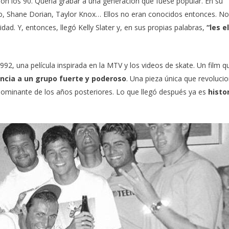
ron los 90. Quería grabar a una generación que fuese popular. En su
o
,
Shane Dorian
,
Taylor Knox
… Ellos no eran conocidos entonces. No
idad. Y, entonces, llegó
Kelly Slater
y, en sus propias palabras,
“les e
992, una película inspirada en la
MTV
y los videos de skate. Un film q
ncia a un grupo fuerte y poderoso
. Una pieza única que revolucio
k dominante de los años posteriores. Lo que llegó después ya es
histo