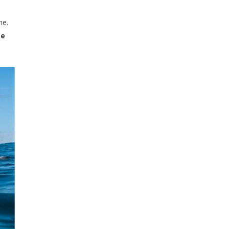
he.
Me