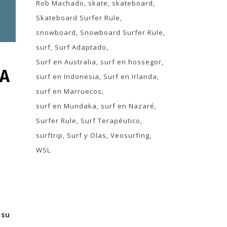
Rob Machado
skate
skateboard
Skateboard Surfer Rule
snowboard
Snowboard Surfer Rule
surf
Surf Adaptado
Surf en Australia
surf en hossegor
ÍA
surf en Indonesia
Surf en Irlanda
surf en Marruecos
surf en Mundaka
surf en Nazaré
Surfer Rule
Surf Terapéutico
surftrip
Surf y Olas
Veosurfing
WSL
s
 su