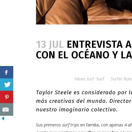
13 JUL
ENTREVISTA A
CON EL OCÉANO Y LA
Posted at 11:00h
in
News surf
,
Surf
by
Surfer Rule
Taylor Steele es considerado por l
más creativas del mundo. Director
nuestro imaginario colectivo
.
Sus primeros
surf trips
en familia, con apenas 4 a