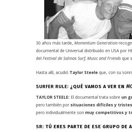
30 años más tarde,
Momentum Generation
recoge 
documental de
Universal
distribuido en USA por
H
del
Festival de Salinas Surf, Music and Friends
que s
Hasta allí, acudió
Taylor Steele
que, con su sonr
SURFER RULE:
¿QUÉ VAMOS A VER EN
M
TAYLOR STEELE:
El documental trata sobre
un g
pero también por
situaciones difíciles y triste
pero individualmente son
muy competitivos y to
SR:
TÚ ERES PARTE DE ESE GRUPO DE 