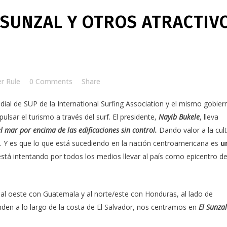
 SUNZAL Y OTROS ATRACTIV
er Rule
0 Comments
Share
dial de SUP de la
International Surfing Association
y el mismo gobier
ulsar el turismo a través del surf. El presidente,
Nayib Bukele
, lleva
el mar por encima de las edificaciones sin control.
Dando valor a la cul
. Y es que lo que está sucediendo en la nación centroamericana es
u
está intentando por todos los medios llevar al país como epicentro de
 al oeste con Guatemala y al norte/este con Honduras, al lado de
nden a lo largo de la costa de El Salvador, nos centramos en
El Sunzal