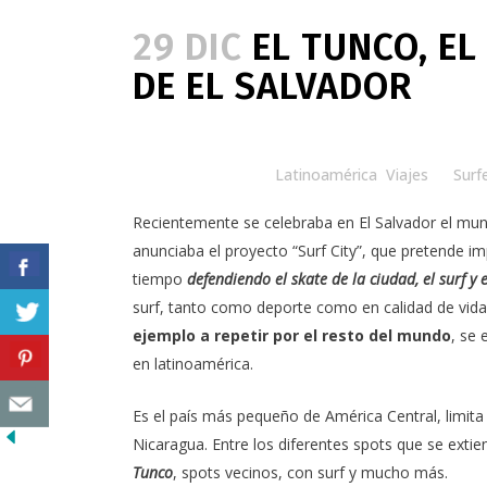
29 DIC
EL TUNCO, EL
DE EL SALVADOR
Posted at 08:35h
in
Latinoamérica
,
Viajes
by
Surf
Recientemente se celebraba en El Salvador el mun
anunciaba el
proyecto “Surf City”
, que pretende imp
tiempo
defendiendo el skate de la ciudad, el surf y 
surf, tanto como deporte como en calidad de vida
ejemplo a repetir por el resto del mundo
, se 
en latinoamérica.
Es el país más pequeño de América Central, limita
Nicaragua. Entre los diferentes spots que se extie
Tunco
, spots vecinos, con surf y mucho más.