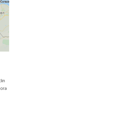
lin
tora