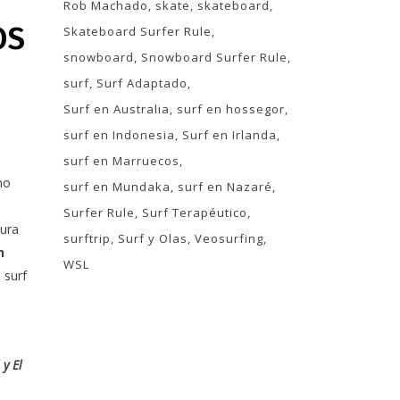
Rob Machado
skate
skateboard
OS
Skateboard Surfer Rule
snowboard
Snowboard Surfer Rule
surf
Surf Adaptado
Surf en Australia
surf en hossegor
surf en Indonesia
Surf en Irlanda
surf en Marruecos
no
surf en Mundaka
surf en Nazaré
Surfer Rule
Surf Terapéutico
tura
surftrip
Surf y Olas
Veosurfing
n
WSL
 surf
 y El