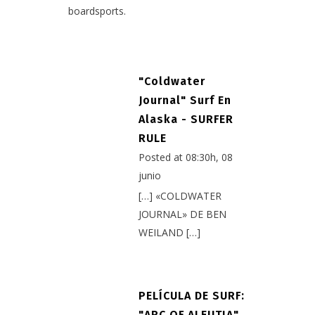
boardsports.
"Coldwater
Journal" Surf En
Alaska - SURFER
RULE
Posted at 08:30h, 08
junio
[…] «COLDWATER
JOURNAL» DE BEN
WEILAND […]
PELÍCULA DE SURF:
"ARC OF ALEUTIA"