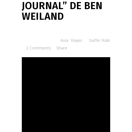
JOURNAL” DE BEN
WEILAND
Posted at 08:30h
in
Asia
,
Viajes
by
Surfer Rule
2 Comments
Share