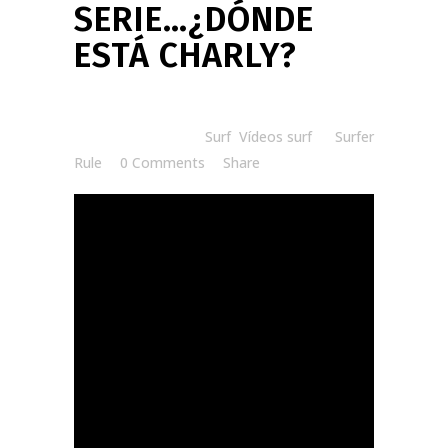
SERIE…¿DÓNDE
ESTÁ CHARLY?
Posted at 07:51h
in
Surf
,
Vídeos surf
by
Surfer
Rule
0 Comments
Share