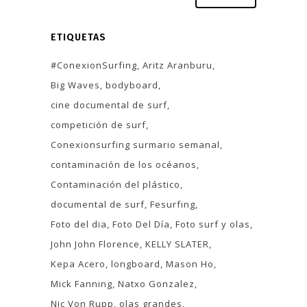
ETIQUETAS
#ConexionSurfing
Aritz Aranburu
Big Waves
bodyboard
cine documental de surf
competición de surf
Conexionsurfing surmario semanal
contaminación de los océanos
Contaminación del plástico
documental de surf
Fesurfing
Foto del dia
Foto Del Día
Foto surf y olas
John John Florence
KELLY SLATER
Kepa Acero
longboard
Mason Ho
Mick Fanning
Natxo Gonzalez
Nic Von Rupp
olas grandes