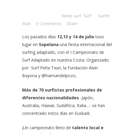
Posted at 15:00h
in
News surf
,
Surf
by
Surfer
Rule
0 Comments
Share
Los pasados días
12,13 y 14 de julio
tuvo
lugar en
Sopelana
una fiesta internacional del
surfing adaptado, con el
I Campeonato de
Surf Adaptado en nuestra Costa.
Organizado
por
Surf Peña Txuri
,
la Fundación Alvin
Bayona
y
@haimandelpozo,
Más de 70 surfistas profesionales de
diferentes nacionalidades
-Japón,
Australia, Hawaii, Sudáfrica, Italia…- se han
concentrado estos días en Euskadi.
¡Un campeonato lleno de
talento local e