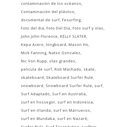
contaminación de los océanos
Contaminación del plástico
documental de surf
Fesurfing
Foto del dia
Foto Del Día
Foto surf y olas
John John Florence
KELLY SLATER
Kepa Acero
longboard
Mason Ho
Mick Fanning
Natxo Gonzalez
Nic Von Rupp
olas grandes
pelicula de surf
Rob Machado
skate
skateboard
Skateboard Surfer Rule
snowboard
Snowboard Surfer Rule
surf
Surf Adaptado
Surf en Australia
surf en hossegor
surf en Indonesia
Surf en Irlanda
surf en Marruecos
surf en Mundaka
surf en Nazaré
Surfer Rule
Surf Terapéutico
surftrip