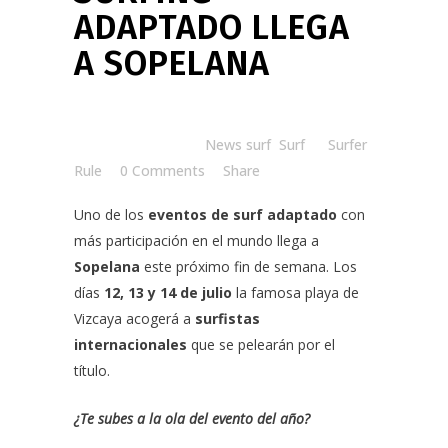
ADAPTADO LLEGA
A SOPELANA
Posted at 15:00h
in
News surf
,
Surf
by
Surfer
Rule
0 Comments
Share
Uno de los
eventos de surf adaptado
con
más participación en el mundo llega a
Sopelana
este próximo fin de semana. Los
días
12, 13 y 14 de julio
la famosa playa de
Vizcaya acogerá a
surfistas
internacionales
que se pelearán por el
título.
¿Te subes a la ola del evento del año?