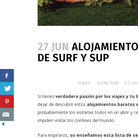
27 JUN
ALOJAMIENTO
DE SURF Y SUP
Posted at 14:59h
in
Viajes
by
Surfer Rule
0 Com
Si tienes
verdadera
pasión por los viajes
y tu 
dejar de descubrir estos
alojamientos baratos e
probablemente los visitarías todos en un abrir y c
impiden visitar los confines del mundo.
Para inspiraros,
os enseñamos esta lista de
se