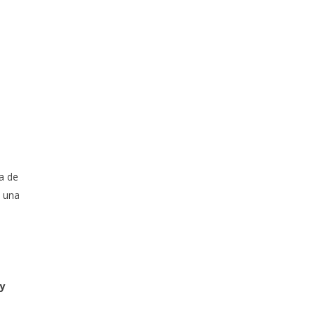
a de
 una
 y