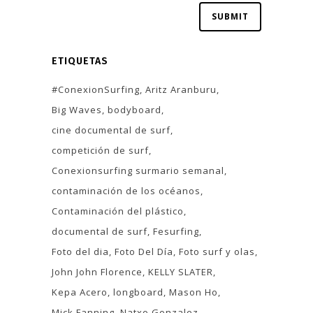
ETIQUETAS
#ConexionSurfing
Aritz Aranburu
Big Waves
bodyboard
cine documental de surf
competición de surf
Conexionsurfing surmario semanal
contaminación de los océanos
Contaminación del plástico
documental de surf
Fesurfing
Foto del dia
Foto Del Día
Foto surf y olas
John John Florence
KELLY SLATER
Kepa Acero
longboard
Mason Ho
Mick Fanning
Natxo Gonzalez