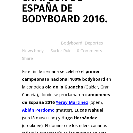
ESPAÑA DE
BODYBOARD 2016.
Posted at 08:30h
in
Bodyboard
,
Deportes
,
News body
by
Surfer Rule
0 Comments
Share
Este fin de semana se celebró el
primer
campeonato nacional 100% bodyboard
en
la conocida
ola de la Guancha
(Galdar, Gran
Canaria), donde se proclamaron
campeones
de España 2016
Yeray Martínez
(open),
Abián Perdomo
(master),
Lucas Nahuel
(sub18 masculino) y
Hugo Hernández
(dropknee). El dominio de los riders canarios