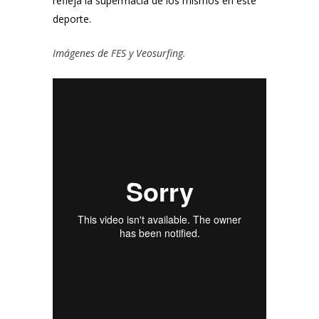
refleja la supermacía de los mismos en este
deporte.
Imágenes de
FES
y
Veosurfing
.