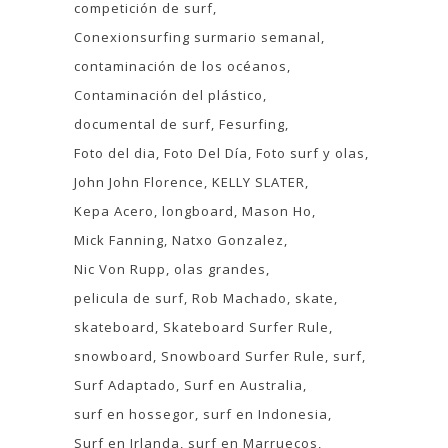
competición de surf
Conexionsurfing surmario semanal
contaminación de los océanos
Contaminación del plástico
documental de surf
Fesurfing
Foto del dia
Foto Del Día
Foto surf y olas
John John Florence
KELLY SLATER
Kepa Acero
longboard
Mason Ho
Mick Fanning
Natxo Gonzalez
Nic Von Rupp
olas grandes
pelicula de surf
Rob Machado
skate
skateboard
Skateboard Surfer Rule
snowboard
Snowboard Surfer Rule
surf
Surf Adaptado
Surf en Australia
surf en hossegor
surf en Indonesia
Surf en Irlanda
surf en Marruecos