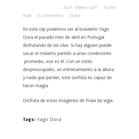
Posted at 18:00h
in
Surf
,
Vídeos surf
by
Surfer
Rule
0 Comments
Share
En este clip podemos ver al brasileño Yago
Dora el pasado mes de abril en Portugal
disfrutando de las olas. Si hay alguien puede
sacar el máximo partido a unas condiciones
promedio, ese es él. Con un estilo
despreocupado, un entrenamiento a la altura
y nada que perder, este surfista es capaz de
hacer magia.
Disfruta de estas imágenes de Praia da Vigia.
Yago Dora
Tags: