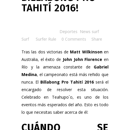
TAHITÍ 2016!
Posted at 12:00h
in
Deportes
,
News surf
,
Surf
by
Surfer Rule
0 Comments
Share
Tras las dos victorias de
Matt Wilkinson
en
Australia, el éxito de
John John Florence
en
Río y la amenaza constante de
Gabriel
Medina
, el campeonato está más reñido que
nunca. El
Billabong Pro Tahití 2016
será el
encargado de resolver esta situación.
Celebrado en Teahupo´o, es uno de los
eventos más esperados del año. Esto es todo
lo que necesitas saber acerca de él:
CUÁNDO SE