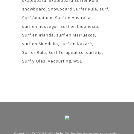
skateboard
Skateboard Surfer Rule
snowboard
Snowboard Surfer Rule
surf
Surf Adaptado
Surf en Australia
surf en hossegor
surf en Indonesia
Surf en Irlanda
surf en Marruecos
surf en Mundaka
surf en Nazaré
Surfer Rule
Surf Terapéutico
surftrip
Surf y Olas
Veosurfing
WSL
Copyright © 2016 Surfer Rule. Todos los derechos reservados.