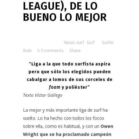
LEAGUE), DE LO
BUENO LO MEJOR
Posted at 10:00h
in
News surf
,
Surf
by
Surfer
Rule
0 Comments
Share
“Liga a la que todo surfista aspira
pero que sólo los elegidos pueden
cabalgar a lomos de sus corceles de
foam
y poliéster”
Texto Víctor Gallego
La mejor y más importante liga de surf ha
vuelto. Lo ha hecho con todos los focos
sobre ella, como es habitual, y con un
Owen
Wright que se ha proclamado campeón