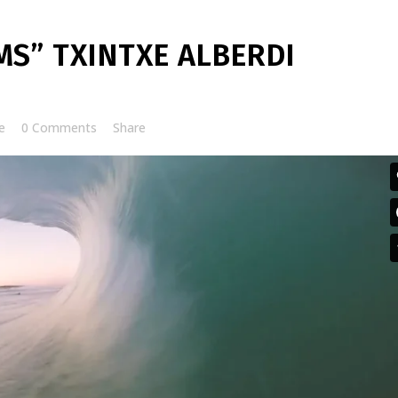
S” TXINTXE ALBERDI
e
0 Comments
Share