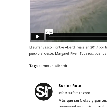
El surfer vasco
Txintxe Alberdi
, viaje en 2017 por t
pueblo al oeste,
Margaret River
. Tubazos, buenos o
Tags:
Txintxe Alberdi
Surfer Rule
info@surferrule.com
Más que surf, olas gigantes
snowboard en nuestro país desd