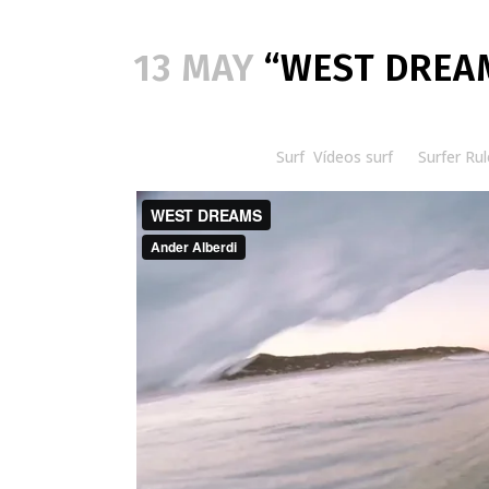
13 MAY
“WEST DREAM
Posted at 08:30h
in
Surf
,
Vídeos surf
by
Surfer Rul