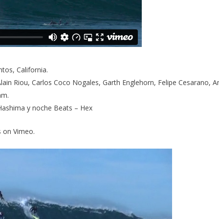
tos, California.
Alain Riou, Carlos Coco Nogales, Garth Englehorn, Felipe Cesarano, A
am.
 Hashima y noche Beats – Hex
s
on
Vimeo
.