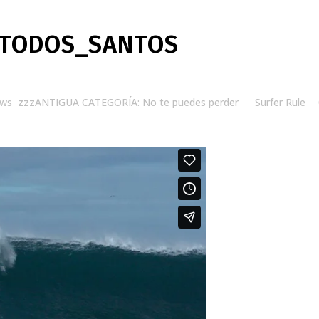
_TODOS_SANTOS
ews
,
zzzANTIGUA CATEGORÍA: No te puedes perder
by
Surfer Rule