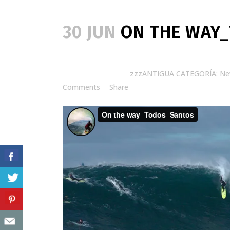
30 JUN
ON THE WAY
Posted at 12:01h
in
zzzANTIGUA CATEGORÍA: N
Comments
Share