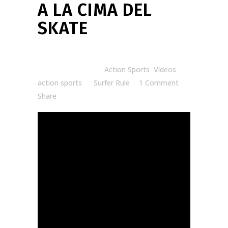
A LA CIMA DEL
SKATE
Posted at 20:00h
in
Action Sports
,
Vídeos
action sports
by
Surfer Rule
1 Comment
Share