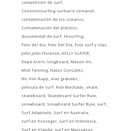
competición de surf
Conexionsurfing surmario semanal
contaminación de los océanos
Contaminación del plástico
documental de surf
Fesurfing
Foto del dia
Foto Del Día
Foto surf y olas
John John Florence
KELLY SLATER
Kepa Acero
longboard
Mason Ho
Mick Fanning
Natxo Gonzalez
Nic Von Rupp
olas grandes
pelicula de surf
Rob Machado
skate
skateboard
Skateboard Surfer Rule
snowboard
Snowboard Surfer Rule
surf
Surf Adaptado
Surf en Australia
surf en hossegor
surf en Indonesia
Surf en Irlanda
surf en Marruecos