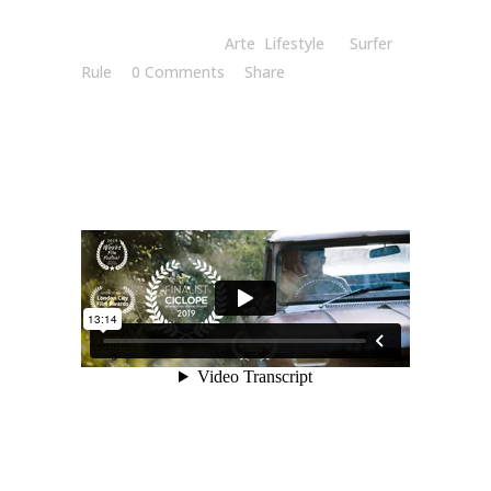
Posted at 20:00h
in
Arte
,
Lifestyle
by
Surfer
Rule
0 Comments
Share