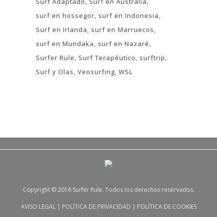
Surf Adaptado
Surf en Australia
surf en hossegor
surf en Indonesia
Surf en Irlanda
surf en Marruecos
surf en Mundaka
surf en Nazaré
Surfer Rule
Surf Terapéutico
surftrip
Surf y Olas
Veosurfing
WSL
Copyright © 2016 Surfer Rule. Todos los derechos reservados.
AVISO LEGAL
|
POLÍTICA DE PRIVACIDAD
|
POLÍTICA DE COOKIES