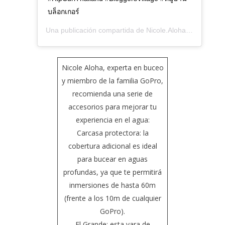
บล็อกเกอร์
Una publicación compartida de
Nicole.Aloha
(@nicole.al
Nicole Aloha
, experta en buceo
y miembro de la familia GoPro,
recomienda una serie de
accesorios para mejorar tu
experiencia en el agua:
Carcasa protectora
: la
cobertura adicional es ideal
para bucear en aguas
profundas, ya que te permitirá
inmersiones de hasta 60m
(frente a los 10m de cualquier
GoPro).
El Grande
: esta vara de