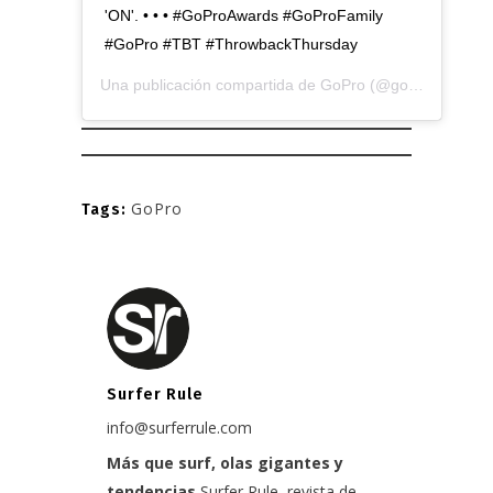
'ON'. • • • #GoProAwards #GoProFamily
#GoPro #TBT #ThrowbackThursday
Una publicación compartida de
GoPro
(@gopro) el
23 E
GoPro
Tags:
Surfer Rule
info@surferrule.com
Más que surf, olas gigantes y
tendencias
Surfer Rule, revista de