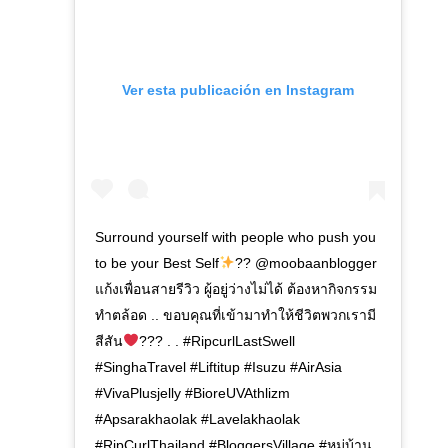
Ver esta publicación en Instagram
Surround yourself with people who push you
to be your Best Self
?? @moobaanblogger
แก้งเพื่อนสายรีวิว ผู้อยู่ว่างไม่ได้ ต้องหากิจกรรม
ทำตล้อด .. ขอบคุณที่เข้ามาทำให้ชีวิตพวกเรามี
สีสัน
??? . . #RipcurlLastSwell
#SinghaTravel #Liftitup #Isuzu #AirAsia
#VivaPlusjelly #BioreUVAthlizm
#Apsarakhaolak #Lavelakhaolak
#RipCurlThailand #BloggersVillage #หมู่บ้าน