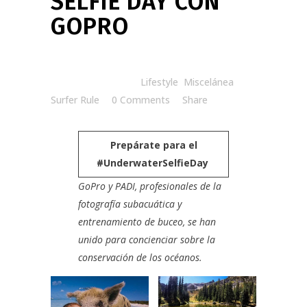
SELFIE DAY CON
GOPRO
Posted at 12:54h
in
Lifestyle
,
Miscelánea
by
Surfer Rule
0 Comments
Share
Prepárate para el
#UnderwaterSelfieDay
GoPro
y
PADI
, profesionales de la
fotografía subacuática y
entrenamiento de buceo, se han
unido para concienciar sobre la
conservación de los océanos.