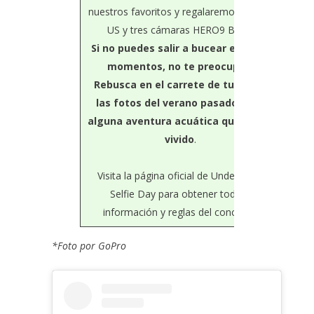
nuestros favoritos y regalaremos $2,000
US y tres cámaras HERO9 Black.
Si no puedes salir a bucear en estos
momentos, no te preocupes.
Rebusca en el carrete de tu GoPro
las fotos del verano pasado, o de
alguna aventura acuática que hayas
vivido
.
Visita la página oficial de
Underwater
Selfie Day
para obtener toda la
información y reglas del concurso.
*Foto por
GoPro