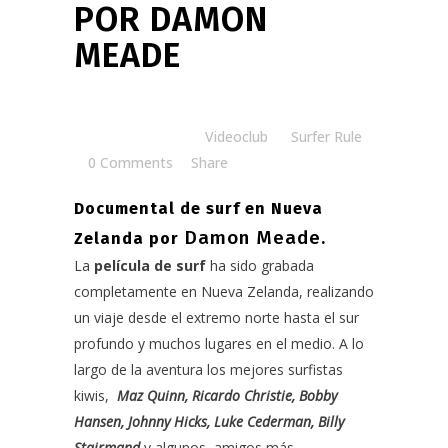
POR DAMON
MEADE
Posted at 15:00h
in
Videoclub
by
Surfer Rule
0 Comments
Share
Documental de surf en Nueva
Damon Meade
Zelanda por
.
La
película de surf
ha sido grabada
completamente en Nueva Zelanda, realizando
un viaje desde el extremo norte hasta el sur
profundo y muchos lugares en el medio.
A lo
largo de la aventura los mejores surfistas
kiwis,
Maz Quinn, Ricardo Christie, Bobby
Hansen, Johnny Hicks, Luke Cederman, Billy
Stairmand
y algunos amigos más.