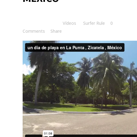
Posted at 18:25h
in
Vídeos
by
Surfer Rule
0
Comments
Share