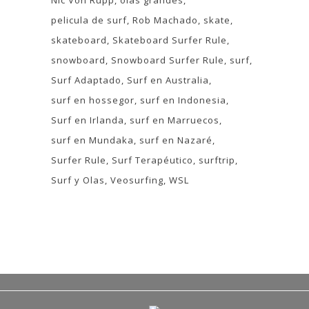
Nic Von Rupp
olas grandes
pelicula de surf
Rob Machado
skate
skateboard
Skateboard Surfer Rule
snowboard
Snowboard Surfer Rule
surf
Surf Adaptado
Surf en Australia
surf en hossegor
surf en Indonesia
Surf en Irlanda
surf en Marruecos
surf en Mundaka
surf en Nazaré
Surfer Rule
Surf Terapéutico
surftrip
Surf y Olas
Veosurfing
WSL