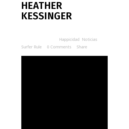
HEATHER
KESSINGER
Posted at 08:30h
in
Happicidad
,
Noticias
by
Surfer Rule
0 Comments
Share