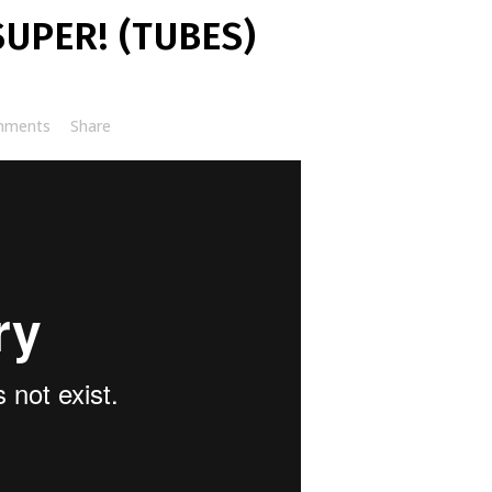
SUPER! (TUBES)
mments
Share