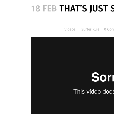
18 FEB
THAT’S JUST 
Posted at 20:00h
in
Vídeos
by
Surfer Rule
0 Co