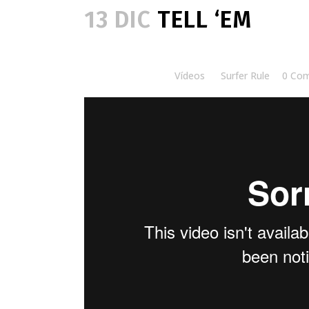
13 DIC
TELL ‘EM
Posted at 15:00h
in
Vídeos
by
Surfer Rule
0 Co