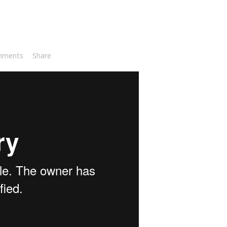
mments
Share