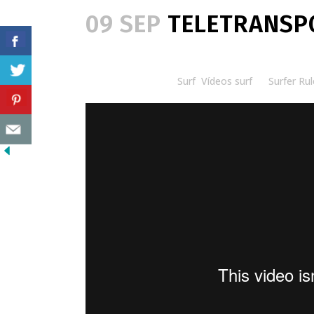
09 SEP
TELETRANSPO
Posted at 20:00h
in
Surf
,
Vídeos surf
by
Surfer Rul