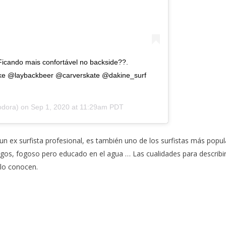
Ficando mais confortável no backside??.
 @laybackbeer @carverskate @dakine_surf
dora) on
Sep 1, 2020 at 11:29am PDT
 un ex surfista profesional, es también uno de los surfistas más popu
igos, fogoso pero educado en el agua … Las cualidades para describir
 lo conocen.