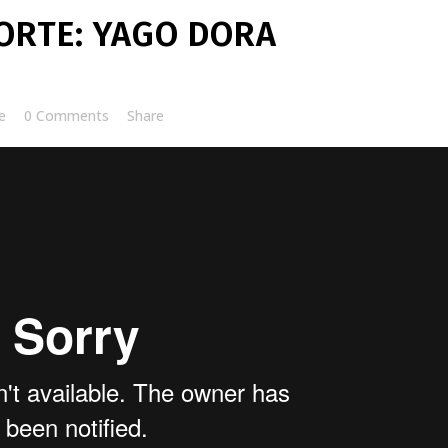
RTE: YAGO DORA
e
0 Comments
Share