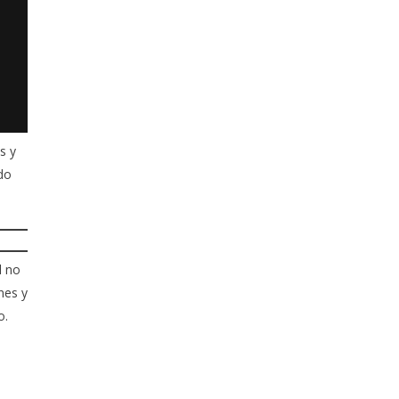
s y
do
l no
nes y
o.