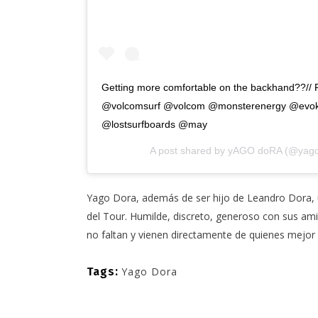
Getting more comfortable on the backhand??// 
@volcomsurf @volcom @monsterenergy @evoke
@lostsurfboards @may
A post shared by
yAGO doRA
(@yago
Yago Dora,
además de ser hijo de
Leandro Dora
,
del Tour. Humilde, discreto, generoso con sus am
no faltan y vienen directamente de quienes mejor
Tags:
Yago Dora