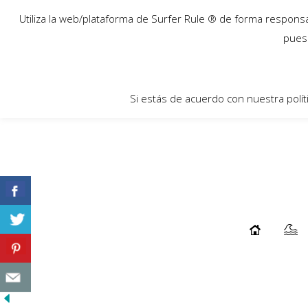
09
Utiliza la web/plataforma de Surfer Rule ® de forma responsab
Taj Burrow Anuncia Su Retirada Tras 
Abr
pues 
Años En El Tour
...
Si estás de acuerdo con nuestra polít