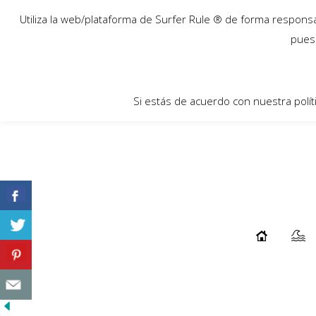
03
Utiliza la web/plataforma de Surfer Rule ® de forma responsab
Mar
pues 
Si estás de acuerdo con nuestra polít
Los Snowboards Y Splitboards
Artesanales De ESKUZ. Aingeru
Larrañaga.
...