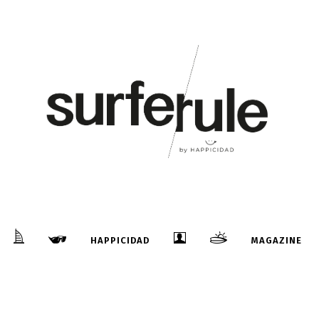
26
May
É
SEBASTIAN STEUDTNER “GUINNESS
WORLD RECORDS”
HAPPICIDAD
MAGAZINE
...