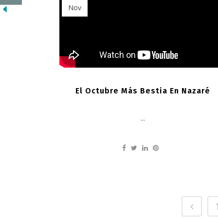
Nov
El Octubre Más Bestia En Nazaré
...