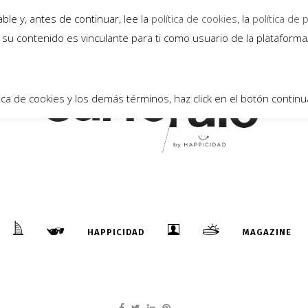
23
le y, antes de continuar, lee la
política de cookies
, la
política de 
Abr
su contenido es vinculante para ti como usuario de la plataform
ica de cookies y los demás términos, haz click en el botón continu
EJERCICIOS DE TABLAS PARA QUE
FORTALEZCAS EL CORE
HAPPICIDAD
MAGAZINE
...