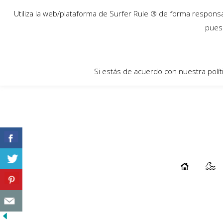
26
Utiliza la web/plataforma de Surfer Rule ® de forma responsab
May
pues 
Si estás de acuerdo con nuestra polít
¿POR QUÉ EL CORE ES LA BASE DE TU
SURF?
...