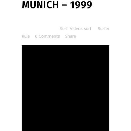
MUNICH – 1999
Posted at 20:00h
in
Surf
,
Vídeos surf
by
Surfer
Rule
0 Comments
Share