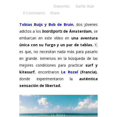
Posted at 10:00h
in
Deportes
by
Surfer Rule
0 Comments
Share
Tobias Buijs
y
Bob de Bruin
,
dos jóvenes
adictos a los
boardsports
de Ámsterdam
, se
embarcan en este vídeo en
una aventura
única con su furgo y un par de tablas.
Y,
es que, no necesitan nada más para pasarlo
en grande. Inmersos en la búsqueda de las
mejores condiciones para practicar
surf y
kitesurf
, encontraron
Le Rozel
(Francia)
,
donde experimentaron la
auténtica
sensación de libertad.