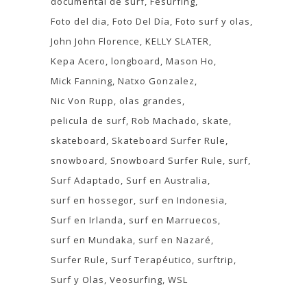
documental de surf
Fesurfing
Foto del dia
Foto Del Día
Foto surf y olas
John John Florence
KELLY SLATER
Kepa Acero
longboard
Mason Ho
Mick Fanning
Natxo Gonzalez
Nic Von Rupp
olas grandes
pelicula de surf
Rob Machado
skate
skateboard
Skateboard Surfer Rule
snowboard
Snowboard Surfer Rule
surf
Surf Adaptado
Surf en Australia
surf en hossegor
surf en Indonesia
Surf en Irlanda
surf en Marruecos
surf en Mundaka
surf en Nazaré
Surfer Rule
Surf Terapéutico
surftrip
Surf y Olas
Veosurfing
WSL