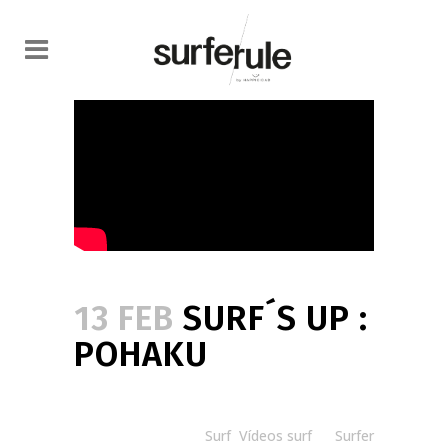
13 FEB
SURF´S UP :
POHAKU
Posted at 08:30h
in
Surf
,
Vídeos surf
by
Surfer