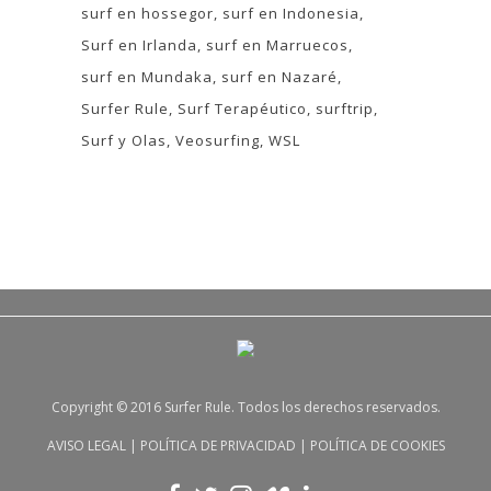
surf en hossegor
surf en Indonesia
Surf en Irlanda
surf en Marruecos
surf en Mundaka
surf en Nazaré
Surfer Rule
Surf Terapéutico
surftrip
Surf y Olas
Veosurfing
WSL
Copyright © 2016 Surfer Rule. Todos los derechos reservados.
AVISO LEGAL
|
POLÍTICA DE PRIVACIDAD
|
POLÍTICA DE COOKIES