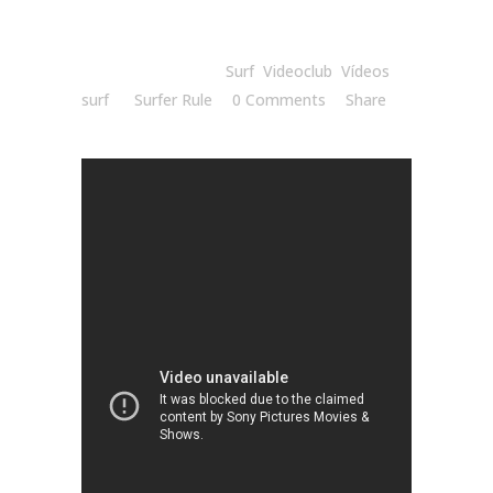
Posted at 08:55h
in
Surf
,
Videoclub
,
Vídeos
surf
by
Surfer Rule
0 Comments
Share