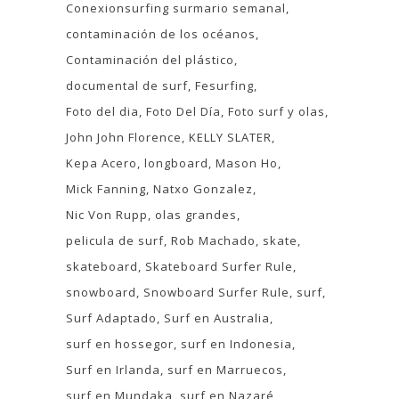
Conexionsurfing surmario semanal
contaminación de los océanos
Contaminación del plástico
documental de surf
Fesurfing
Foto del dia
Foto Del Día
Foto surf y olas
John John Florence
KELLY SLATER
Kepa Acero
longboard
Mason Ho
Mick Fanning
Natxo Gonzalez
Nic Von Rupp
olas grandes
pelicula de surf
Rob Machado
skate
skateboard
Skateboard Surfer Rule
snowboard
Snowboard Surfer Rule
surf
Surf Adaptado
Surf en Australia
surf en hossegor
surf en Indonesia
Surf en Irlanda
surf en Marruecos
surf en Mundaka
surf en Nazaré