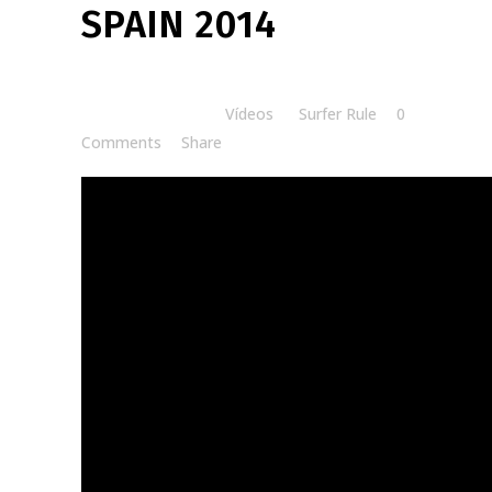
SPAIN 2014
Posted at 20:00h
in
Vídeos
by
Surfer Rule
0
Comments
Share