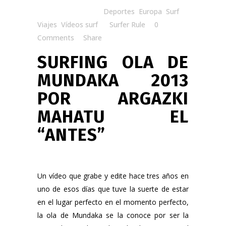
Posted at 21:11h
in
Deportes
,
Europa
,
Surf
,
Viajes
,
Vídeos surf
by
Surfer Rule
0
Comments
Share
SURFING OLA DE
MUNDAKA 2013
POR ARGAZKI
MAHATU EL
“ANTES”
Un vídeo que grabe y edite hace tres años en
uno de esos días que tuve la suerte de estar
en el lugar perfecto en el momento perfecto,
la ola de Mundaka se la conoce por ser la