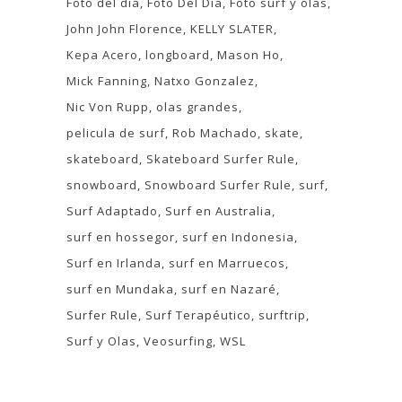
Foto del dia
Foto Del Día
Foto surf y olas
John John Florence
KELLY SLATER
Kepa Acero
longboard
Mason Ho
Mick Fanning
Natxo Gonzalez
Nic Von Rupp
olas grandes
pelicula de surf
Rob Machado
skate
skateboard
Skateboard Surfer Rule
snowboard
Snowboard Surfer Rule
surf
Surf Adaptado
Surf en Australia
surf en hossegor
surf en Indonesia
Surf en Irlanda
surf en Marruecos
surf en Mundaka
surf en Nazaré
Surfer Rule
Surf Terapéutico
surftrip
Surf y Olas
Veosurfing
WSL