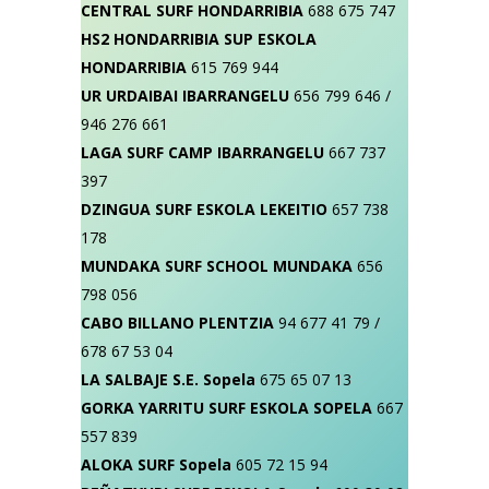
CENTRAL SURF HONDARRIBIA
688 675 747
HS2 HONDARRIBIA SUP ESKOLA
HONDARRIBIA
615 769 944
UR URDAIBAI IBARRANGELU
656 799 646 /
946 276 661
LAGA SURF CAMP IBARRANGELU
667 737
397
DZINGUA SURF ESKOLA LEKEITIO
657 738
178
MUNDAKA SURF SCHOOL MUNDAKA
656
798 056
CABO BILLANO PLENTZIA
94 677 41 79 /
678 67 53 04
LA SALBAJE S.E. Sopela
675 65 07 13
GORKA YARRITU SURF ESKOLA SOPELA
667
557 839
ALOKA SURF Sopela
605 72 15 94