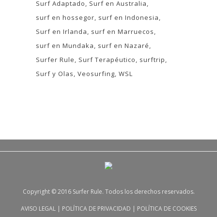
Surf Adaptado
Surf en Australia
surf en hossegor
surf en Indonesia
Surf en Irlanda
surf en Marruecos
surf en Mundaka
surf en Nazaré
Surfer Rule
Surf Terapéutico
surftrip
Surf y Olas
Veosurfing
WSL
Copyright © 2016 Surfer Rule. Todos los derechos reservados.
AVISO LEGAL
|
POLÍTICA DE PRIVACIDAD
|
POLÍTICA DE COOKIES