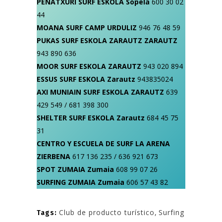
PEÑATXURI SURF ESKOLA Sopela
600 30 02
44
MOANA SURF CAMP URDULIZ
946 76 48 59
PUKAS SURF ESKOLA ZARAUTZ ZARAUTZ
943 890 636
MOOR SURF ESKOLA ZARAUTZ
943 020 894
ESSUS SURF ESKOLA Zarautz
943835024
AXI MUNIAIN SURF ESKOLA ZARAUTZ
639
429 549 / 681 398 300
SHELTER SURF ESKOLA Zarautz
684 45 75
31
CENTRO Y ESCUELA DE SURF LA ARENA
ZIERBENA
617 136 235 / 636 921 673
SPOT ZUMAIA Zumaia
608 99 07 26
SURFING ZUMAIA Zumaia
606 57 43 82
Club de producto turístico
,
Surfing
Tags: