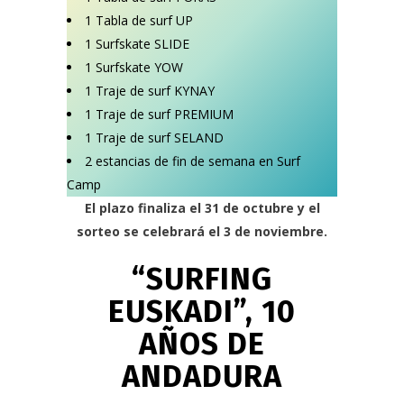
1 Tabla de surf UP
1 Surfskate SLIDE
1 Surfskate YOW
1 Traje de surf KYNAY
1 Traje de surf PREMIUM
1 Traje de surf SELAND
2 estancias de fin de semana en Surf
Camp
El plazo finaliza el 31 de octubre y el
sorteo se celebrará el 3 de noviembre.
“SURFING
EUSKADI”, 10
AÑOS DE
ANDADURA