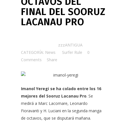
OCTAVOS DEL
FINAL DEL SOORUZ
LACANAU PRO
Posted at 22:43h
in
zzzANTIGUA
CATEGORÍA: News
by
Surfer Rule
0
Comments
Share
Imanol Yeregi se ha colado entre los 16
mejores del Sooruz Lacanau Pro
. Se
medirá a Marc Lacomare, Leonardo
Fioravanti y H. Luciani en la segunda manga
de octavos, que se disputará mañana.