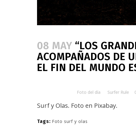
08 MAY
“LOS GRAND
ACOMPAÑADOS DE UN
EL FIN DEL MUNDO E
Posted at 08:00h
in
Foto del día
by
Surfer Rule
Surf y Olas. Foto en
Pixabay.
Tags:
Foto surf y olas