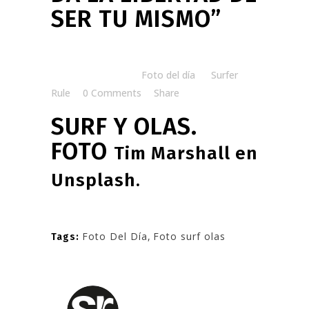
SER TU MISMO”
Posted at 06:00h
in
Foto del día
by
Surfer
Rule
0 Comments
Share
SURF Y OLAS.
FOTO
Tim Marshall en
Unsplash.
Foto Del Día
,
Foto surf olas
Tags: