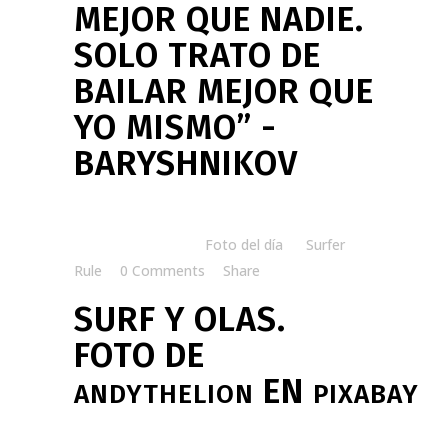
MEJOR QUE NADIE.
SOLO TRATO DE
BAILAR MEJOR QUE
YO MISMO” -
BARYSHNIKOV
Posted at 07:00h
in
Foto del día
by
Surfer
Rule
0 Comments
Share
SURF Y OLAS.
FOTO DE
EN
ANDYTHELION
PIXABAY