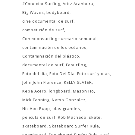
#ConexionSurfing
Aritz Aranburu
Big Waves
bodyboard
cine documental de surf
competición de surf
Conexionsurfing surmario semanal
contaminación de los océanos
Contaminación del plástico
documental de surf
Fesurfing
Foto del dia
Foto Del Día
Foto surf y olas
John John Florence
KELLY SLATER
Kepa Acero
longboard
Mason Ho
Mick Fanning
Natxo Gonzalez
Nic Von Rupp
olas grandes
pelicula de surf
Rob Machado
skate
skateboard
Skateboard Surfer Rule
snowboard
Snowboard Surfer Rule
surf