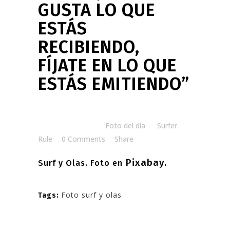
GUSTA LO QUE
ESTÁS
RECIBIENDO,
FÍJATE EN LO QUE
ESTÁS EMITIENDO”
Posted at 08:00h
in
Foto del día
by
Surfer
Rule
0 Comments
Share
Pixabay.
Surf y Olas. Foto en
Foto surf y olas
Tags: