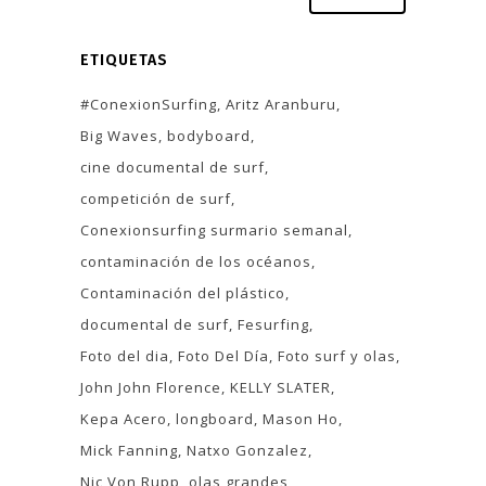
ETIQUETAS
#ConexionSurfing
Aritz Aranburu
Big Waves
bodyboard
cine documental de surf
competición de surf
Conexionsurfing surmario semanal
contaminación de los océanos
Contaminación del plástico
documental de surf
Fesurfing
Foto del dia
Foto Del Día
Foto surf y olas
John John Florence
KELLY SLATER
Kepa Acero
longboard
Mason Ho
Mick Fanning
Natxo Gonzalez
Nic Von Rupp
olas grandes