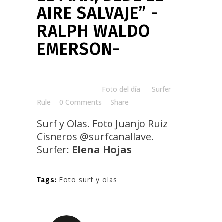
AIRE SALVAJE” -
RALPH WALDO
EMERSON-
Posted at 08:00h
in
Foto del día
by
Surfer
Rule
0 Comments
Share
Surf y Olas. Foto
Juanjo Ruiz
Cisneros
@surfcanallave
.
Surfer:
Elena Hojas
Foto surf y olas
Tags: