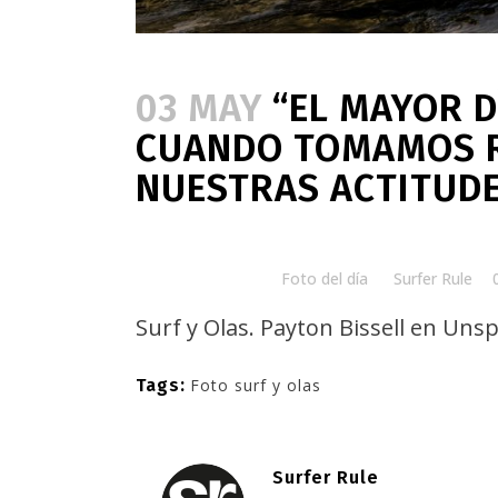
03 MAY
“EL MAYOR DÍ
CUANDO TOMAMOS R
NUESTRAS ACTITUDE
Posted at 08:00h
in
Foto del día
by
Surfer Rule
Surf y Olas.
Payton Bissell en Unsp
Tags:
Foto surf y olas
Surfer Rule