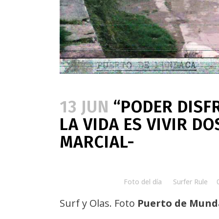
13 JUN
“PODER DISF
LA VIDA ES VIVIR D
MARCIAL-
Posted at 08:00h
in
Foto del día
by
Surfer Rule
Surf y Olas. Foto
Puerto de Mund