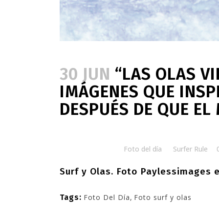
30 JUN
“LAS OLAS VI
IMÁGENES QUE INS
DESPUÉS DE QUE EL
Posted at 07:51h
in
Foto del día
by
Surfer Rule
Surf y Olas.
Foto Paylessimages 
Tags:
Foto Del Día
,
Foto surf y olas