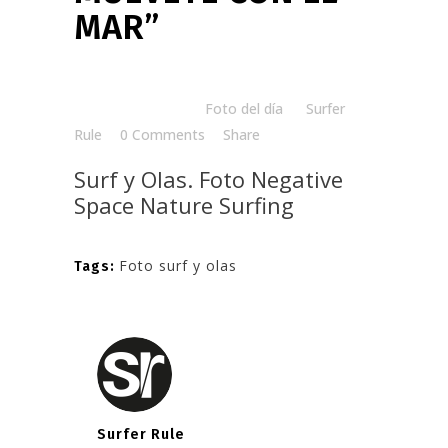
MAR”
Posted at 08:00h
in
Foto del día
by
Surfer
Rule
0 Comments
Share
Surf y Olas. Foto
Negative
Space Nature Surfing
Foto surf y olas
Tags:
Surfer Rule