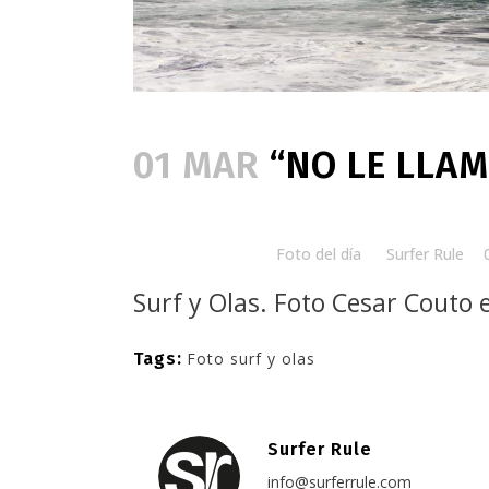
01 MAR
“NO LE LLAM
Posted at 08:00h
in
Foto del día
by
Surfer Rule
Surf y Olas. Foto
Cesar Couto 
Tags:
Foto surf y olas
Surfer Rule
info@surferrule.com