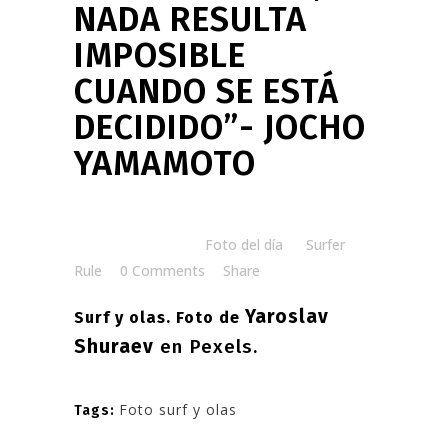
NADA RESULTA
IMPOSIBLE
CUANDO SE ESTÁ
DECIDIDO”- JOCHO
YAMAMOTO
Posted at 08:00h
in
Foto del día
by
Surfer
Rule
0 Comments
Share
Yaroslav
Surf y olas. Foto de
Shuraev
en Pexels.
Foto surf y olas
Tags: